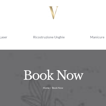
Laser
Ricostruzione Unghie
Manicure
Book Now
Home
Book Now