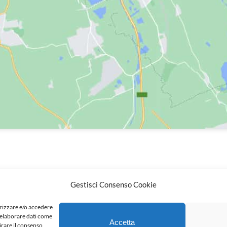
Gestisci Consenso Cookie
2016 |
CetroEsteticoRoma.net
| All
Rights Reserved
orizzare e/o accedere
i elaborare dati come
Accetta
irare il consenso