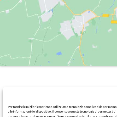
Centro Estetico
© Copyright 
Roma
Per fornire le migliori esperienze, utilizziamo tecnologie come i cookie per mem
alle informazioni del dispositivo. Il consenso a queste tecnologie ci permetterà d
il comportamento di navigazione o ID unici su questo sito. Non acconsentire o rit