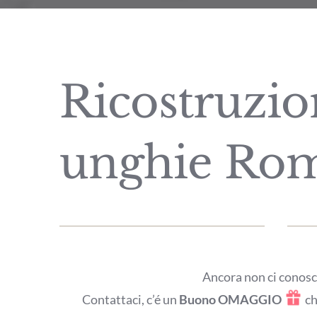
Ricostruzio
unghie Ro
Ancora non ci conos
Contattaci, c’é un
Buono OMAGGIO
ch