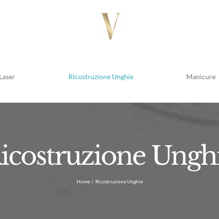
Laser
Ricostruzione Unghie
Manicure
icostruzione Ungh
Home
Ricostruzione Unghie