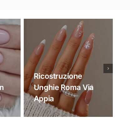
Ricostruzione
Ric
n
Unghie Roma Via
Ung
Appia
Di 