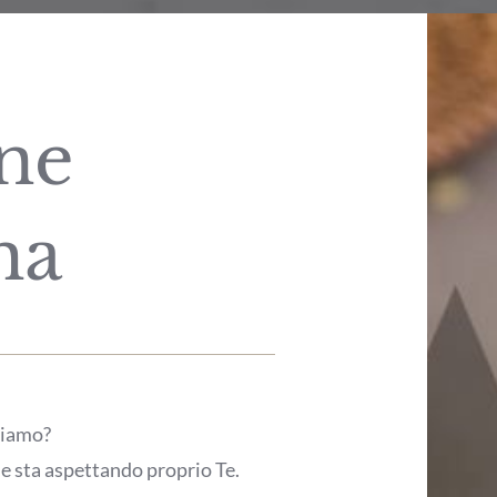
ne
ma
ciamo?
e sta aspettando proprio Te.