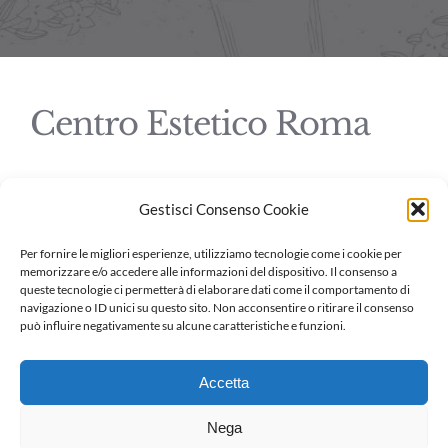
Centro Estetico Roma
Gestisci Consenso Cookie
© Copyright 2023 |
CetroEsteticoRoma.net
| All Rights Reserved
Per fornire le migliori esperienze, utilizziamo tecnologie come i cookie per
memorizzare e/o accedere alle informazioni del dispositivo. Il consenso a
queste tecnologie ci permetterà di elaborare dati come il comportamento di
navigazione o ID unici su questo sito. Non acconsentire o ritirare il consenso
può influire negativamente su alcune caratteristiche e funzioni.
Centro estetico piazza Re di Roma
Accetta
Centro estetico Roma via Appia
Nega