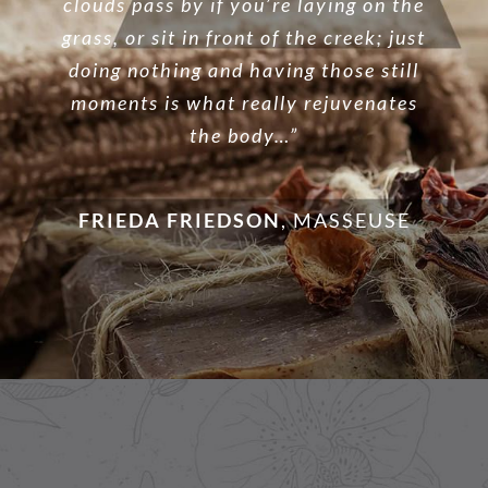
clouds pass by if you’re laying on the
grass, or sit in front of the creek; just
doing nothing and having those still
moments is what really rejuvenates
the body…”
FRIEDA FRIEDSON
,
MASSEUSE