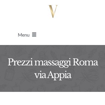
Salta
al
contenuto
Menu
HOME
Prezzi massaggi Roma
Massaggi
via Appia
Epilazione Laser
Ricostruzione Unghie