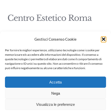
Centro Estetico Roma
Gestisci Consenso Cookie
© Copyright 2026 |
CetroEsteticoRoma.net
| All Rights Reserved
Per fornire le migliori esperienze, utilizziamo tecnologie come i cookie per
memorizzare e/o accedere alle informazioni del dispositivo. Il consenso a
queste tecnologie ci permetterà di elaborare dati come il comportamento di
navigazione o ID unici su questo sito. Non acconsentire o ritirare il consenso
può influire negativamente su alcune caratteristiche e funzioni.
Centro estetico piazza Re di Roma
Accetta
Centro estetico Roma via Appia
Nega
Centro estetico Roma San Giovanni
Visualizza le preferenze