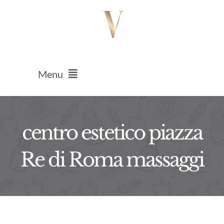
Salta
al
contenuto
Menu
HOME
centro estetico piazza
Massaggi
Re di Roma massaggi
Epilazione Laser
Ricostruzione Unghie