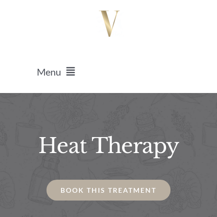
Salta
al
contenuto
Menu
HOME
Heat Therapy
Massaggi
Epilazione Laser
BOOK THIS TREATMENT
Ricostruzione Unghie