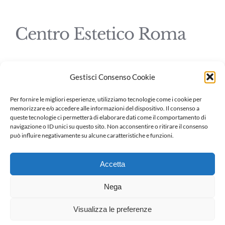
Centro Estetico Roma
Gestisci Consenso Cookie
© Copyright 2016 |
CetroEsteticoRoma.net
| All Rights Reserved
Per fornire le migliori esperienze, utilizziamo tecnologie come i cookie per
memorizzare e/o accedere alle informazioni del dispositivo. Il consenso a
queste tecnologie ci permetterà di elaborare dati come il comportamento di
navigazione o ID unici su questo sito. Non acconsentire o ritirare il consenso
può influire negativamente su alcune caratteristiche e funzioni.
Centro estetico piazza Re di Roma
Accetta
Centro estetico Roma via Appia
Nega
Centro estetico Roma San Giovanni
Visualizza le preferenze